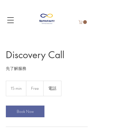
Discovery Call
先了解服務
Free
15 min
1
Free
電話
5
m
i
n
Book Now